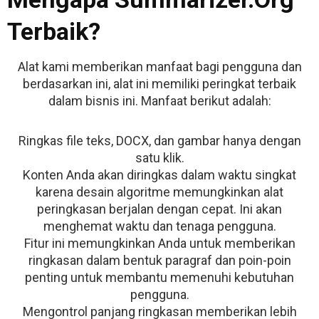
Terbaik?
Alat kami memberikan manfaat bagi pengguna dan
berdasarkan ini, alat ini memiliki peringkat terbaik
dalam bisnis ini. Manfaat berikut adalah:
Ringkas file teks, DOCX, dan gambar hanya dengan
satu klik.
Konten Anda akan diringkas dalam waktu singkat
karena desain algoritme memungkinkan alat
peringkasan berjalan dengan cepat. Ini akan
menghemat waktu dan tenaga pengguna.
Fitur ini memungkinkan Anda untuk memberikan
ringkasan dalam bentuk paragraf dan poin-poin
penting untuk membantu memenuhi kebutuhan
pengguna.
Mengontrol panjang ringkasan memberikan lebih