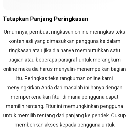
Tetapkan Panjang Peringkasan
Umumnya, pembuat ringkasan online meringkas teks 
konten asli yang dimasukkan pengguna ke dalam 
ringkasan atau jika dia hanya membutuhkan satu 
bagian atau beberapa paragraf untuk merangkum 
online maka dia harus menyalin-menempelkan bagian 
itu. Peringkas teks rangkuman online kami 
menyingkirkan Anda dari masalah ini hanya dengan 
memperkenalkan fitur di mana pengguna dapat 
memilih rentang. Fitur ini memungkinkan pengguna 
untuk memilih rentang dari panjang ke pendek. Cukup 
memberikan akses kepada pengguna untuk 