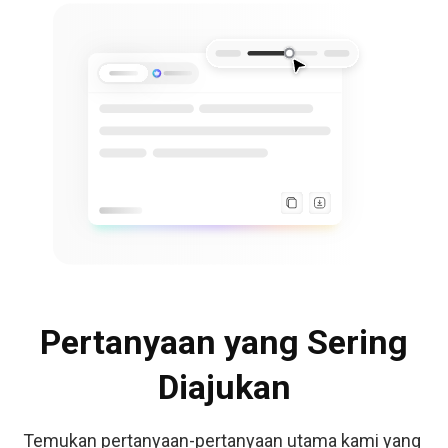
Pertanyaan yang Sering
Diajukan
Temukan pertanyaan-pertanyaan utama kami yang 