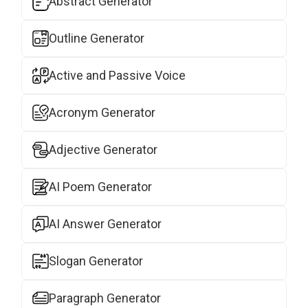
Abstract Generator
Outline Generator
Active and Passive Voice
Acronym Generator
Adjective Generator
AI Poem Generator
AI Answer Generator
Slogan Generator
Paragraph Generator