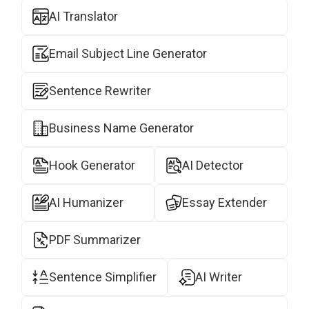
AI Translator
Email Subject Line Generator
Sentence Rewriter
Business Name Generator
Hook Generator
AI Detector
AI Humanizer
Essay Extender
PDF Summarizer
Sentence Simplifier
AI Writer