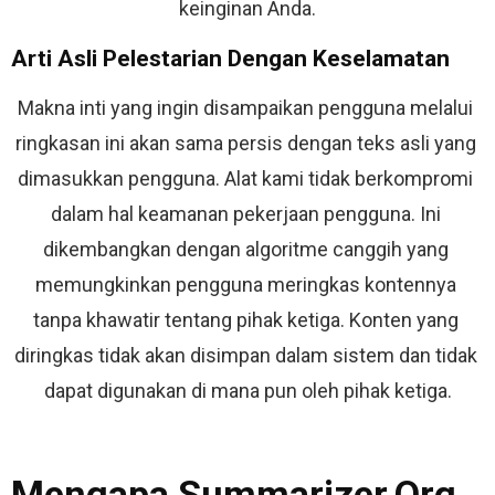
keinginan Anda.
Arti Asli Pelestarian Dengan Keselamatan
Makna inti yang ingin disampaikan pengguna melalui 
ringkasan ini akan sama persis dengan teks asli yang 
dimasukkan pengguna. Alat kami tidak berkompromi 
dalam hal keamanan pekerjaan pengguna. Ini 
dikembangkan dengan algoritme canggih yang 
memungkinkan pengguna meringkas kontennya 
tanpa khawatir tentang pihak ketiga. Konten yang 
diringkas tidak akan disimpan dalam sistem dan tidak 
dapat digunakan di mana pun oleh pihak ketiga.
Mengapa Summarizer.Org