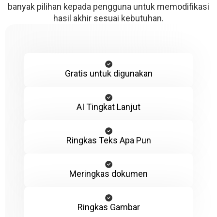
banyak pilihan kepada pengguna untuk memodifikasi
hasil akhir sesuai kebutuhan.
Gratis untuk digunakan
AI Tingkat Lanjut
Ringkas Teks Apa Pun
Meringkas dokumen
Ringkas Gambar