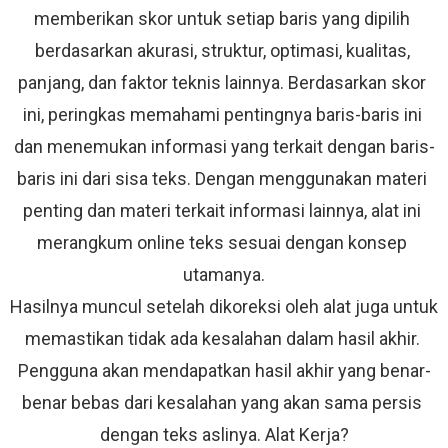
memberikan skor untuk setiap baris yang dipilih 
berdasarkan akurasi, struktur, optimasi, kualitas, 
panjang, dan faktor teknis lainnya. Berdasarkan skor 
ini, peringkas memahami pentingnya baris-baris ini 
dan menemukan informasi yang terkait dengan baris-
baris ini dari sisa teks. Dengan menggunakan materi 
penting dan materi terkait informasi lainnya, alat ini 
merangkum online teks sesuai dengan konsep 
utamanya.
Hasilnya muncul setelah dikoreksi oleh alat juga untuk 
memastikan tidak ada kesalahan dalam hasil akhir. 
Pengguna akan mendapatkan hasil akhir yang benar-
benar bebas dari kesalahan yang akan sama persis 
dengan teks aslinya. Alat Kerja?