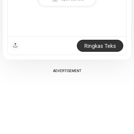
Ringkas Teks
ADVERTISEMENT